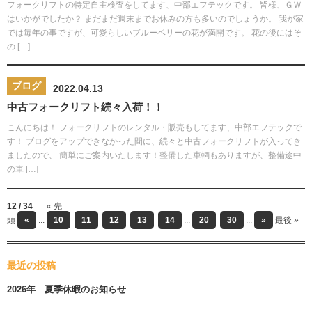
フォークリフトの特定自主検査をしてます、中部エフテックです。 皆様、ＧＷ
はいかがでしたか？ まだまだ週末までお休みの方も多いのでしょうか。 我が家
では毎年の事ですが、可愛らしいブルーベリーの花が満開です。 花の後にはそ
の […]
ブログ
2022.04.13
中古フォークリフト続々入荷！！
こんにちは！ フォークリフトのレンタル・販売もしてます、中部エフテックで
す！ ブログをアップできなかった間に、続々と中古フォークリフトが入ってき
ましたので、 簡単にご案内いたします！整備した車輌もありますが、整備途中
の車 […]
12 / 34
« 先
頭
«
...
10
11
12
13
14
...
20
30
...
»
最後 »
最近の投稿
2026年 夏季休暇のお知らせ