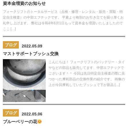
資本金増資のお知らせ
フォークリフトのトータルサービス（点検・修理・レンタル・販売・買取・特
定自主検査）の中部エフテックです。 平素より格別のお引き立てを賜り厚くお
礼申し上げます。 弊社は令和4年6月1日もって資本金を増資いたしましたので
ここ […]
ブログ
2022.05.09
マストサポートブッシュ交換
こんにちは！ フォークリフトのバッテリー・タイ
ヤなどの部品も販売してます、中部エフテックで
ございます＾＾ 今回は先日特定自主検査の際に見
つかった摩耗部品の交換作業の紹介です。 画像の
上が今回摩耗していたブッシュで下が新品 […]
ブログ
2022.05.06
ブルーベリーの花