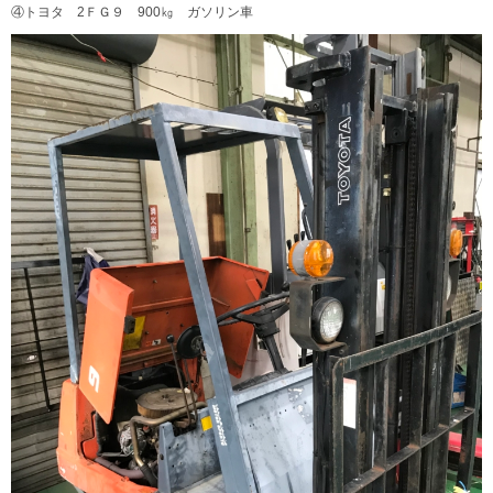
④トヨタ 2ＦＧ９ 900㎏ ガソリン車