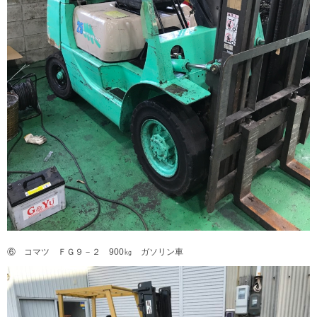
⑥ コマツ ＦＧ９－２ 900㎏ ガソリン車