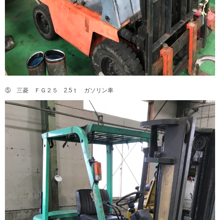
⑤ 三菱 ＦＧ２５ 2.5ｔ ガソリン車