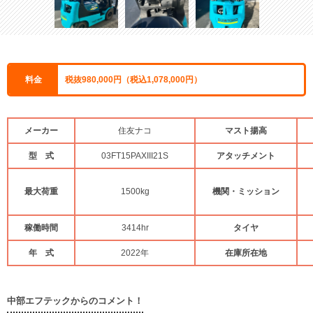
料金
税抜980,000円（税込1,078,000円）
メーカー
住友ナコ
マスト揚高
型 式
03FT15PAXIII21S
アタッチメント
最大荷重
1500kg
機関・ミッション
稼働時間
3414hr
タイヤ
年 式
2022年
在庫所在地
中部エフテックからのコメント！