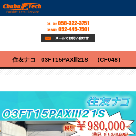
住友ナコ 03FT15PAXⅢ21S （CF048）