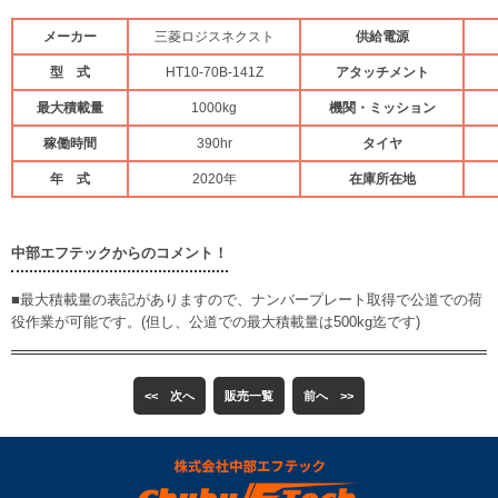
メーカー
三菱ロジスネクスト
供給電源
型 式
HT10-70B-141Z
アタッチメント
最大積載量
1000kg
機関・ミッション
稼働時間
390hr
タイヤ
年 式
2020年
在庫所在地
中部エフテックからのコメント！
■最大積載量の表記がありますので、ナンバープレート取得で公道での荷
役作業が可能です。(但し、公道での最大積載量は500kg迄です)
<< 次へ
販売一覧
前へ >>