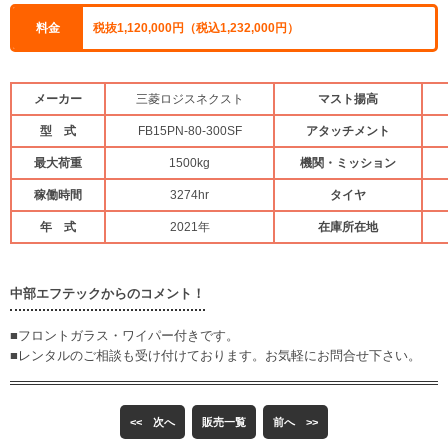
料金
税抜1,120,000円（税込1,232,000円）
メーカー
三菱ロジスネクスト
マスト揚高
型 式
FB15PN-80-300SF
アタッチメント
最大荷重
1500kg
機関・ミッション
稼働時間
3274hr
タイヤ
年 式
2021年
在庫所在地
中部エフテックからのコメント！
■フロントガラス・ワイパー付きです。
■レンタルのご相談も受け付けております。お気軽にお問合せ下さい。
<< 次へ
販売一覧
前へ >>