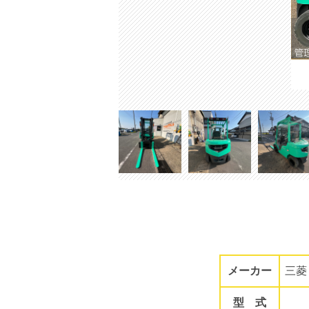
メーカー
三菱
型 式