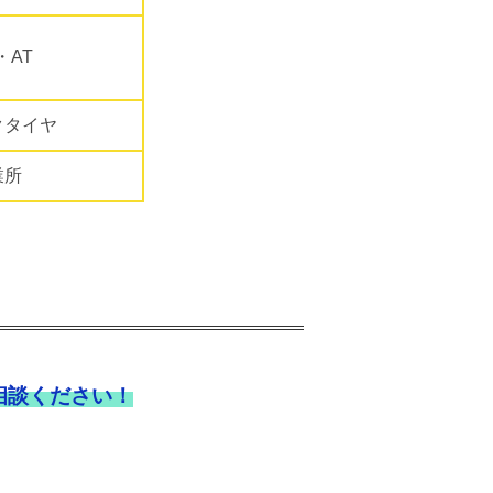
・AT
クタイヤ
業所
相談ください！