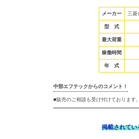
メーカー
三菱
型 式
最大荷重
稼働時間
年 式
中部エフテックからのコメント！
■販売のご相談も受け付けております
掲載されてい