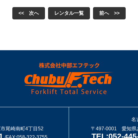
<< 次へ
レンタル一覧
前へ >>
名
原市尾崎南町4丁目52
〒497-0001 愛
1
TEL:052-445
/FAX:058-322-3755