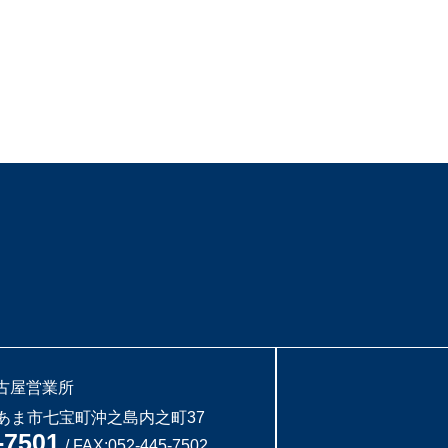
古屋営業所
知県あま市七宝町沖之島内之町37
-7501
/ FAX:052-445-7502