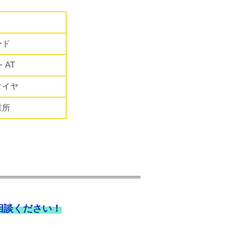
ード
・AT
タイヤ
業所
相談ください！