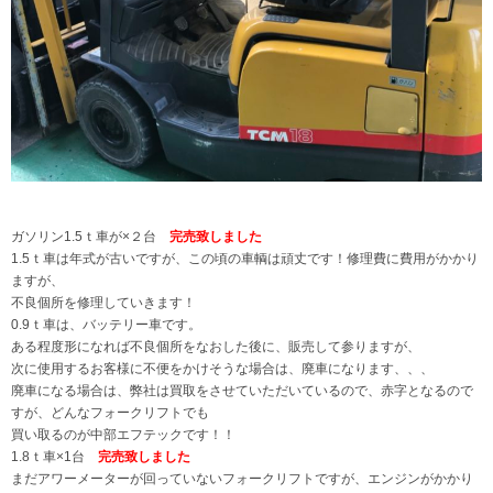
ガソリン1.5ｔ車が×２台
完売致しました
1.5ｔ車は年式が古いですが、この頃の車輌は頑丈です！修理費に費用がかかり
ますが、
不良個所を修理していきます！
0.9ｔ車は、バッテリー車です。
ある程度形になれば不良個所をなおした後に、販売して参りますが、
次に使用するお客様に不便をかけそうな場合は、廃車になります、、、
廃車になる場合は、弊社は買取をさせていただいているので、赤字となるので
すが、どんなフォークリフトでも
買い取るのが中部エフテックです！！
1.8ｔ車×1台
完売致しました
まだアワーメーターが回っていないフォークリフトですが、エンジンがかかり