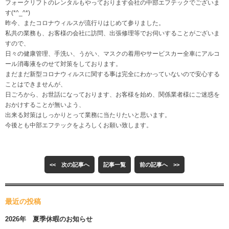
フォークリフトのレンタルもやっております会社の中部エフテックでございま
す(*^_^*)
昨今、またコロナウィルスが流行りはじめて参りました。
私共の業務も、お客様の会社に訪問、出張修理等でお伺いすることがございま
すので、
日々の健康管理、手洗い、うがい、マスクの着用やサービスカー全車にアルコ
ール消毒液をのせて対策をしております。
まだまだ新型コロナウィルスに関する事は完全にわかっていないので安心する
ことはできませんが、
日ごろから、お世話になっております、お客様を始め、関係業者様にご迷惑を
おかけすることが無いよう、
出来る対策はしっかりとって業務に当たりたいと思います。
今後とも中部エフテックをよろしくお願い致します。
<< 次の記事へ
記事一覧
前の記事へ >>
最近の投稿
2026年 夏季休暇のお知らせ